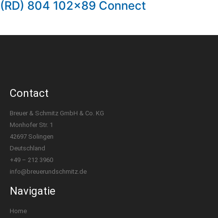
(RD) 804 102×89 Connect
Contact
Breuer & Schmitz GmbH & Co. KG
Monhofer Str. 1
42697 Solingen
Deutschland
+49 – 212 3960
info@breuerundschmitz.de
Navigatie
Home