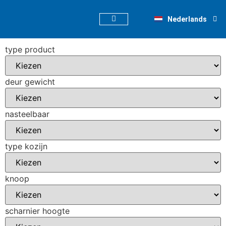
Deutsch
Nederlands
English
type product
deur gewicht
nasteelbaar
type kozijn
knoop
scharnier hoogte