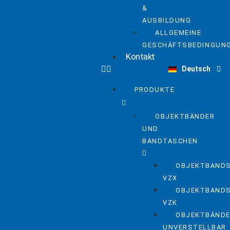
&
AUSBILDUNG
ALLGEMEINE
GESCHÄFTSBEDINGUN
English
Kontakt
Deutsch
Nederlands
PRODUKTE
OBJEKTBÄNDER
UND
BANDTASCHEN
OBJEKTBAND
VZX
OBJEKTBAND
VZK
OBJEKTBÄND
UNVERSTELLBAR