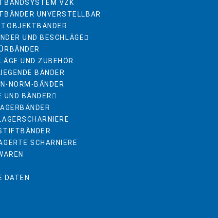
TBANDSYSTEM VZK
TBÄNDER UNVERSTELLBAR
STOBJEKTBÄNDER
NDER UND BESCHLÄGE
ÜRBÄNDER
LÄGE UND ZUBEHÖR
LIEGENDE BÄNDER
DIN-NORM-BÄNDER
E UND BÄNDER
LAGERBÄNDER
LAGERSCHARNIERE
STIFTBÄNDER
AGERTE SCHARNIERE
NWAREN
E DATEN