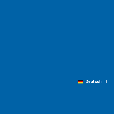
English
Deutsch
Nederlands