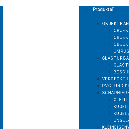
Produkte
OBJEKTBÄN
OBJEK
OBJEK
OBJEK
UMRÜ
GLASTÜRBÄ
GLAST
BESCH
VERDECKT 
PVC- UND 
SCHARNIER
GLEIT
KUGEL
KUGEL
UNGEL
KLEINEISE