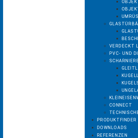
OBJEK
OBJEK
UMRÜ
GLASTÜRBÄ
GLAST
BESCH
VERDECKT 
PVC- UND 
SCHARNIER
GLEIT
KUGEL
KUGEL
UNGEL
KLEINEISE
CONNECT
TECHNISCH
PRODUKTFINDER
DOWNLOADS
REFERENZEN