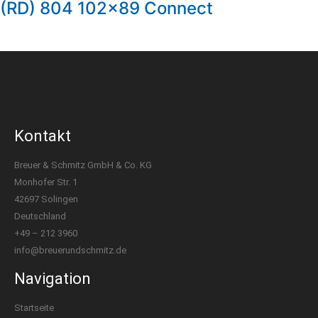
(RD) 804 102×89 Connect
Kontakt
Breuer & Schmitz GmbH & Co. KG​
Monhofer Str. 1
42697 Solingen
Deutschland
+49 – 212 3960
info@breuerundschmitz.de
Navigation
Startseite