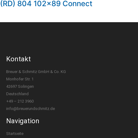
(RD) 804 102×89 Connect
Kontakt
Breuer & Schmitz GmbH & Co. KG​
Monhofer Str. 1
42697 Solingen
Deutschland
+49 – 212 3960
info@breuerundschmitz.de
Navigation
Startseite