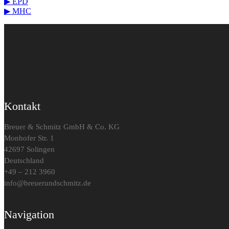
▶ EPD
▶ MHC
Kontakt
Breuer & Schmitz GmbH & Co. KG​
Monhofer Str. 1
42697 Solingen
Deutschland
+49 – 212 3960
info@breuerundschmitz.de
Navigation