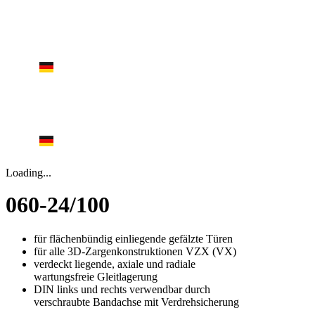
Zum
Inhalt
springen
English
Produkte
Produktfinder
Do
Deutsch
Nederlands
English
Produkte
Produktfinder
Downloa
Deutsch
Nederlands
Loading...
060-24/100
für flächenbündig einliegende gefälzte Türen
für alle 3D-Zargenkonstruktionen VZX (VX)
verdeckt liegende, axiale und radiale
wartungsfreie Gleitlagerung
DIN links und rechts verwendbar durch
verschraubte Bandachse mit Verdrehsicherung