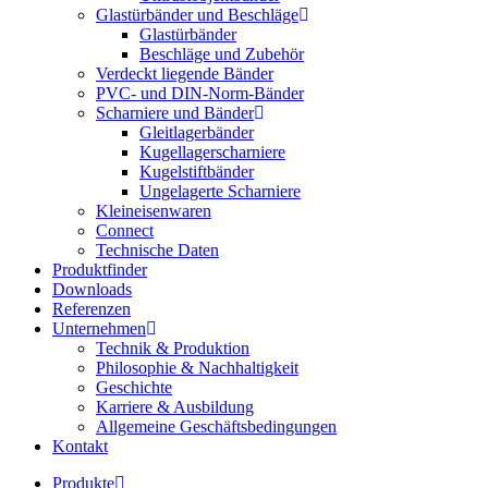
Glastürbänder und Beschläge
Glastürbänder
Beschläge und Zubehör
Verdeckt liegende Bänder
PVC- und DIN-Norm-Bänder
Scharniere und Bänder
Gleitlagerbänder
Kugellagerscharniere
Kugelstiftbänder
Ungelagerte Scharniere
Kleineisenwaren
Connect
Technische Daten
Produktfinder
Downloads
Referenzen
Unternehmen
Technik & Produktion
Philosophie & Nachhaltigkeit
Geschichte
Karriere & Ausbildung
Allgemeine Geschäftsbedingungen
Kontakt
Produkte