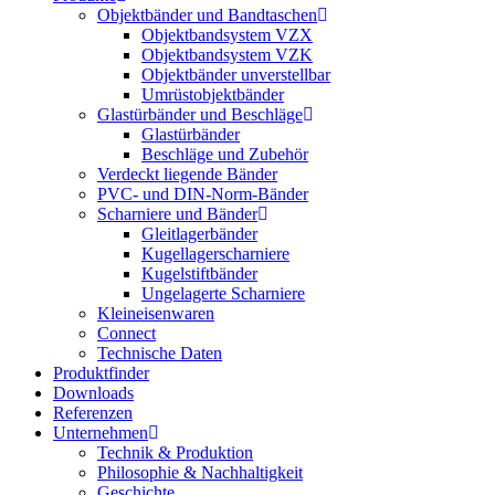
Objektbänder und Bandtaschen
Objektbandsystem VZX
Objektbandsystem VZK
Objektbänder unverstellbar
Umrüstobjektbänder
Glastürbänder und Beschläge
Glastürbänder
Beschläge und Zubehör
Verdeckt liegende Bänder
PVC- und DIN-Norm-Bänder
Scharniere und Bänder
Gleitlagerbänder
Kugellagerscharniere
Kugelstiftbänder
Ungelagerte Scharniere
Kleineisenwaren
Connect
Technische Daten
Produktfinder
Downloads
Referenzen
Unternehmen
Technik & Produktion
Philosophie & Nachhaltigkeit
Geschichte