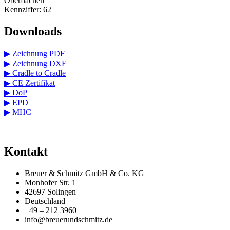
Oberflächen
Kennziffer: 62
Downloads
▶ Zeichnung PDF
▶ Zeichnung DXF
▶ Cradle to Cradle
▶ CE Zertifikat
▶ DoP
▶ EPD
▶ MHC
Kontakt
Breuer & Schmitz GmbH & Co. KG​
Monhofer Str. 1
42697 Solingen
Deutschland
+49 – 212 3960
info@breuerundschmitz.de