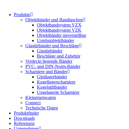
Zum
Inhalt
Produkte
springen
Objektbänder und Bandtaschen
Objektbandsystem VZX
Objektbandsystem VZK
Objektbänder unverstellbar
Umrüstobjektbänder
Glastürbänder und Beschläge
Glastürbänder
Beschläge und Zubehör
Verdeckt liegende Bänder
PVC- und DIN-Norm-Bänder
Scharniere und Bänder
Gleitlagerbänder
Kugellagerscharniere
Kugelstiftbänder
Ungelagerte Scharniere
Kleineisenwaren
Connect
Technische Daten
Produktfinder
Downloads
Referenzen
Unternehmen