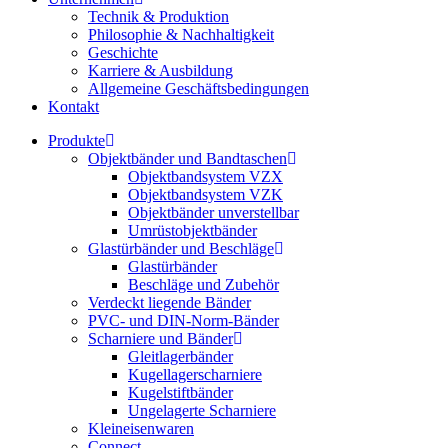
Technik & Produktion
Philosophie & Nachhaltigkeit
Geschichte
Karriere & Ausbildung
Allgemeine Geschäftsbedingungen
Kontakt
Produkte
Objektbänder und Bandtaschen
Objektbandsystem VZX
Objektbandsystem VZK
Objektbänder unverstellbar
Umrüstobjektbänder
Glastürbänder und Beschläge
Glastürbänder
Beschläge und Zubehör
Verdeckt liegende Bänder
PVC- und DIN-Norm-Bänder
Scharniere und Bänder
Gleitlagerbänder
Kugellagerscharniere
Kugelstiftbänder
Ungelagerte Scharniere
Kleineisenwaren
Connect