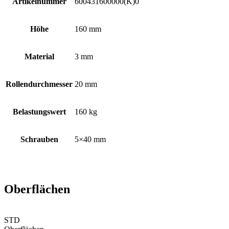
Artikelnummer
600431600000(K)0
Höhe
160 mm
Material
3 mm
Rollendurchmesser
20 mm
Belastungswert
160 kg
Schrauben
5×40 mm
Oberflächen
STD