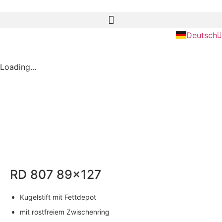
English
Deutsch
Nederlan
Loading...
RD 807 89×127
Kugelstift mit Fettdepot
mit rostfreiem Zwischenring