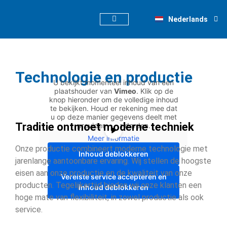
Deutsch
Nederlands
English
Technologie en productie
U bekijkt momenteel inhoud van een
plaatshouder van
Vimeo
. Klik op de
knop hieronder om de volledige inhoud
te bekijken. Houd er rekening mee dat
u op deze manier gegevens deelt met
Traditie ontmoet moderne techniek
providers van derden.
Meer informatie
Onze productie combineert moderne technologie met
Inhoud deblokkeren
jarenlange aantoonbare ervaring. Wij stellen de hoogste
eisen aan onze productie en de kwaliteit van onze
Vereiste service accepteren en
producten. Tegelijkertijd bieden wij onze klanten een
inhoud deblokkeren
hoge mate van flexibiliteit, in zowel productie als ook
service.