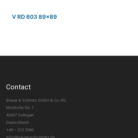
V RD 803 89×89
Contact
Breuer & Schmitz GmbH & Co. KG
Monhofer Str. 1
42697 Solingen
Deutschland
+49 – 212 3960
info@breuerundschmitz.de