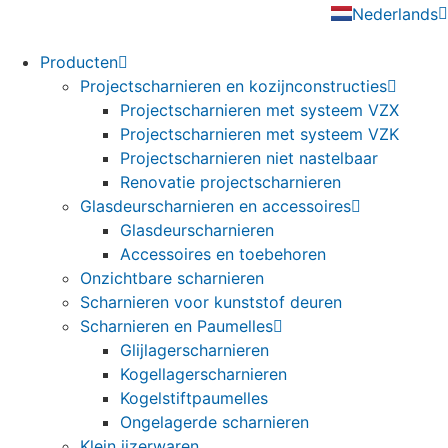
Nederlands
English
Producten
Projectscharnieren en kozijnconstructies
Projectscharnieren met systeem VZX
Projectscharnieren met systeem VZK
Projectscharnieren niet nastelbaar
Renovatie projectscharnieren
Glasdeurscharnieren en accessoires
Glasdeurscharnieren
Accessoires en toebehoren
Onzichtbare scharnieren
Scharnieren voor kunststof deuren
Scharnieren en Paumelles
Glijlagerscharnieren
Kogellagerscharnieren
Kogelstiftpaumelles
Ongelagerde scharnieren
Klein ijzerwaren