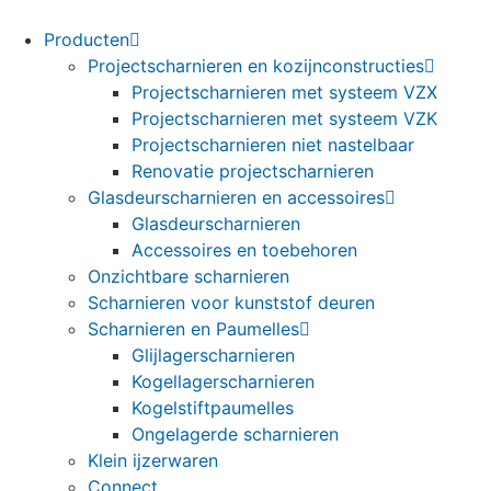
Ga
naar
Producten
de
Projectscharnieren en kozijnconstructies
inhoud
Projectscharnieren met systeem VZX
Projectscharnieren met systeem VZK
Projectscharnieren niet nastelbaar
Renovatie projectscharnieren
Glasdeurscharnieren en accessoires
Glasdeurscharnieren
Accessoires en toebehoren
Onzichtbare scharnieren
Scharnieren voor kunststof deuren
Scharnieren en Paumelles
Glijlagerscharnieren
Kogellagerscharnieren
Kogelstiftpaumelles
Ongelagerde scharnieren
Klein ijzerwaren
Connect