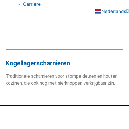
Carriere
Deutsch
Nederlands
English
Kogellagerscharnieren
Traditionele scharnieren voor stompe deuren en houten
kozijnen, die ook nog met sierknoppen verkrijgbaar zijn.