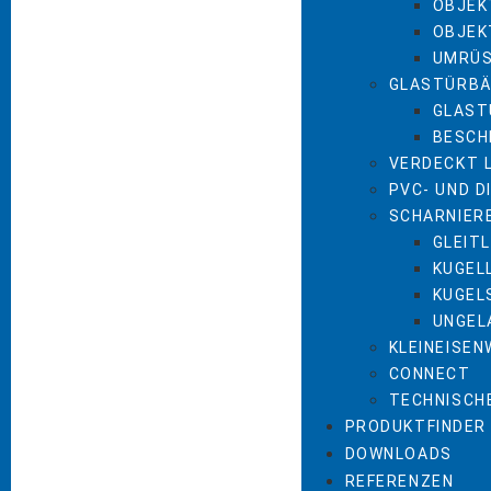
OBJEK
OBJEK
UMRÜ
GLASTÜRBÄ
GLAST
BESCH
VERDECKT 
PVC- UND 
SCHARNIER
GLEIT
KUGEL
KUGEL
UNGEL
KLEINEISE
CONNECT
TECHNISCH
PRODUKTFINDER
DOWNLOADS
REFERENZEN