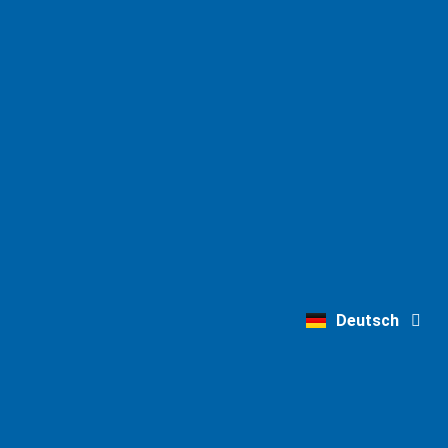
English
Deutsch
Nederlands