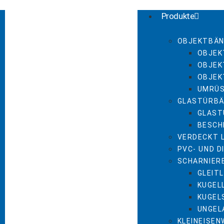
Produkte
OBJEKTBÄN
OBJEK
OBJEK
OBJEK
UMRÜ
GLASTÜRBÄ
GLAST
BESCH
VERDECKT 
PVC- UND 
SCHARNIER
GLEIT
KUGEL
KUGEL
UNGEL
KLEINEISE