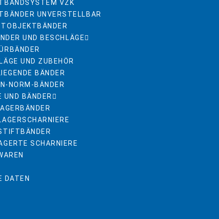
TBANDSYSTEM VZK
TBÄNDER UNVERSTELLBAR
STOBJEKTBÄNDER
NDER UND BESCHLÄGE
ÜRBÄNDER
LÄGE UND ZUBEHÖR
LIEGENDE BÄNDER
DIN-NORM-BÄNDER
E UND BÄNDER
LAGERBÄNDER
LAGERSCHARNIERE
STIFTBÄNDER
AGERTE SCHARNIERE
NWAREN
E DATEN