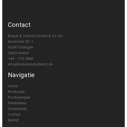
Contact
Breuer & Schmitz GmbH & Co. KG
Monhofer Str. 1
42697 Solingen
Deutschland
+49 – 212 3960
info@breuerundschmitz.de
Navigatie
Home
Producten
Productwijzer
Referenties
Downloads
Contact
Bedrijf