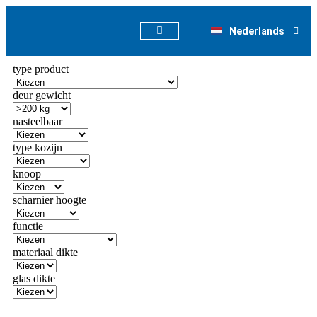
Deutsch
Nederlands
English
type product
deur gewicht
nasteelbaar
type kozijn
knoop
scharnier hoogte
functie
materiaal dikte
glas dikte