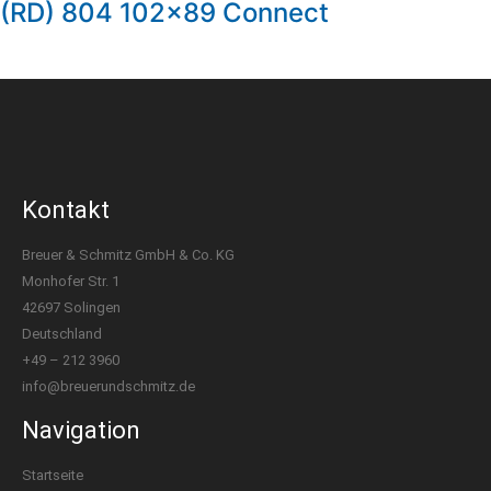
(RD) 804 102×89 Connect
Kontakt
Breuer & Schmitz GmbH & Co. KG​
Monhofer Str. 1
42697 Solingen
Deutschland
+49 – 212 3960
info@breuerundschmitz.de
Navigation
Startseite