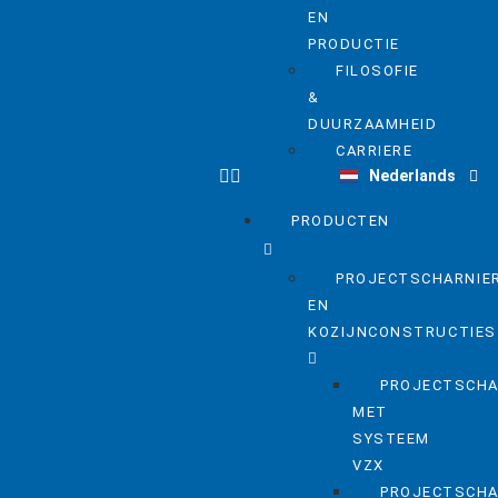
EN
PRODUCTIE
FILOSOFIE
&
DUURZAAMHEID
Deutsch
CARRIERE
Nederlands
English
PRODUCTEN
PROJECTSCHARNIE
EN
KOZIJNCONSTRUCTIES
PROJECTSCHA
MET
SYSTEEM
VZX
PROJECTSCHA