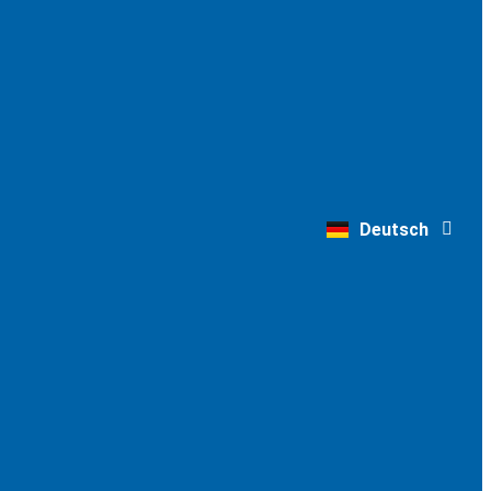
English
Deutsch
Nederlands