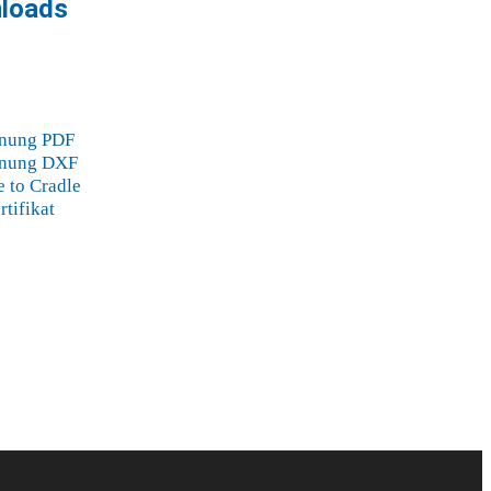
loads
hnung PDF
hnung DXF
 to Cradle
tifikat