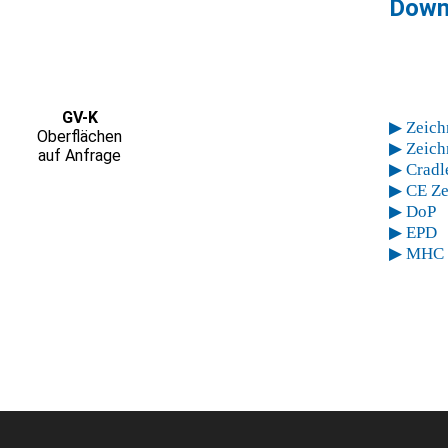
Down
GV-K
▶ Zeic
Oberflächen
▶ Zeic
auf Anfrage
▶ Cradle
▶ CE Zer
▶ DoP
▶ EPD
▶ MHC