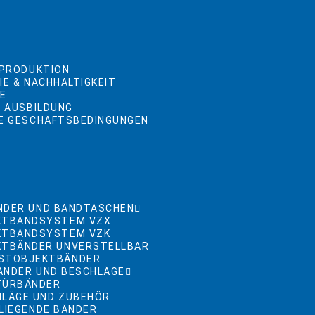
 PRODUKTION
IE & NACHHALTIGKEIT
TE
& AUSBILDUNG
E GESCHÄFTSBEDINGUNGEN
NDER UND BANDTASCHEN
KTBANDSYSTEM VZX
KTBANDSYSTEM VZK
KTBÄNDER UNVERSTELLBAR
STOBJEKTBÄNDER
ÄNDER UND BESCHLÄGE
TÜRBÄNDER
HLÄGE UND ZUBEHÖR
LIEGENDE BÄNDER