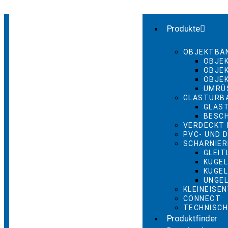
Produkte
OBJEKTBÄ
OBJE
OBJE
OBJE
UMRÜ
GLASTÜRB
GLAS
BESC
VERDECKT 
PVC- UND 
SCHARNIER
GLEI
KUGE
KUGE
UNGEL
KLEINEISE
CONNECT
TECHNISCH
Produktfinder