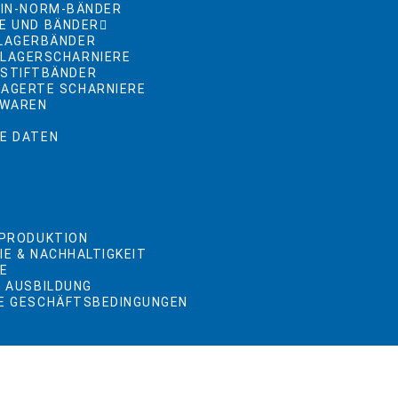
DIN-NORM-BÄNDER
E UND BÄNDER
TLAGERBÄNDER
LLAGERSCHARNIERE
LSTIFTBÄNDER
AGERTE SCHARNIERE
NWAREN
E DATEN
R
 PRODUKTION
IE & NACHHALTIGKEIT
TE
& AUSBILDUNG
E GESCHÄFTSBEDINGUNGEN