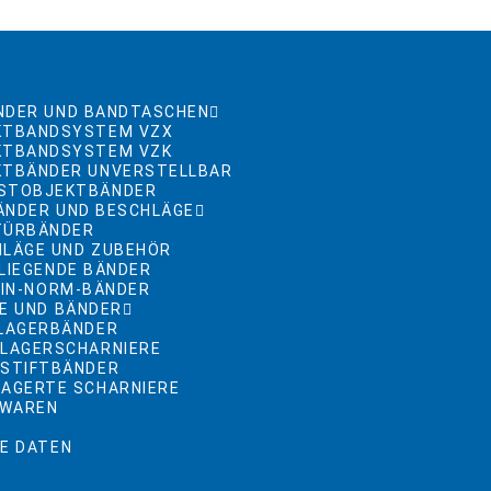
NDER UND BANDTASCHEN
KTBANDSYSTEM VZX
KTBANDSYSTEM VZK
KTBÄNDER UNVERSTELLBAR
STOBJEKTBÄNDER
ÄNDER UND BESCHLÄGE
TÜRBÄNDER
HLÄGE UND ZUBEHÖR
LIEGENDE BÄNDER
DIN-NORM-BÄNDER
E UND BÄNDER
TLAGERBÄNDER
LLAGERSCHARNIERE
LSTIFTBÄNDER
AGERTE SCHARNIERE
NWAREN
E DATEN