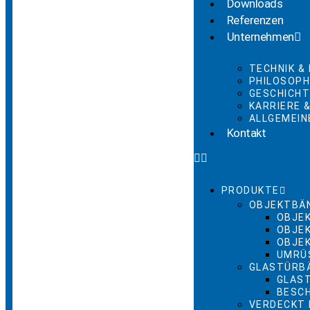
Downloads
Referenzen
Unternehmen
TECHNIK &
PHILOSOPH
GESCHICH
KARRIERE 
ALLGEMEIN
Kontakt
PRODUKTE
OBJEKTBÄ
OBJE
OBJE
OBJE
UMRÜ
GLASTÜRB
GLAS
BESC
VERDECKT 