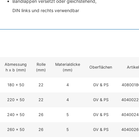
Bandlappen versetzt oder gleichstehend,
DIN links und rechts verwendbar
Abmessung
Rolle
Materialdicke
Oberflächen
Artik
h x b (mm)
(mm)
(mm)
180 x 50
22
4
GV & PS
4080018
220 x 50
22
4
GV & PS
4040022
240 x 50
26
5
GV & PS
4040024
260 x 50
26
5
GV & PS
4040026