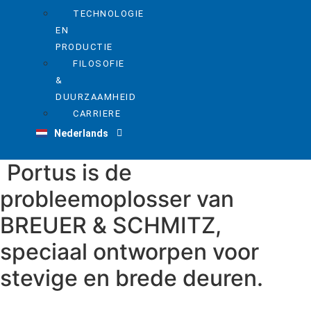
TECHNOLOGIE
EN
PRODUCTIE
FILOSOFIE
&
DUURZAAMHEID
Deutsch
CARRIERE
Nederlands
English
Portus is de
probleemoplosser van
BREUER & SCHMITZ,
speciaal ontworpen voor
stevige en brede deuren.