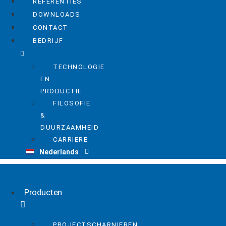
REFERENTIES
DOWNLOADS
CONTACT
BEDRIJF
TECHNOLOGIE
EN
PRODUCTIE
FILOSOFIE
&
DUURZAAMHEID
CARRIERE
Deutsch
Nederlands
English
Producten
PROJECTSCHARNIEREN