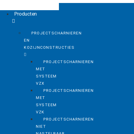
Ga
naar
Producten
de
inhoud
PROJECTSCHARNIEREN
EN
KOZIJNCONSTRUCTIES
PROJECTSCHARNIEREN
MET
SYSTEEM
VZX
PROJECTSCHARNIEREN
MET
SYSTEEM
VZK
PROJECTSCHARNIEREN
NIET
NASTELBAAR