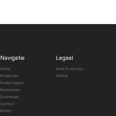
Navigatie
Legaal
Home
Data Protection
Producten
Afdruk
Productwijzer
Referenties
Downloads
Contact
Bedrijf