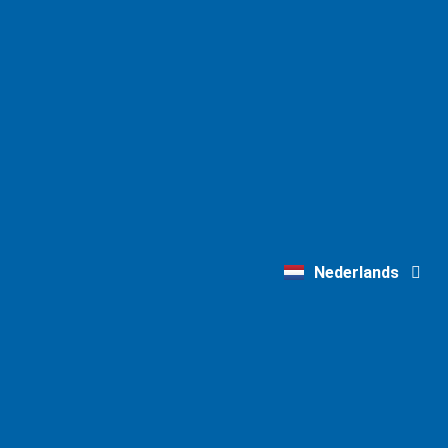
Deutsch
Nederlands
English