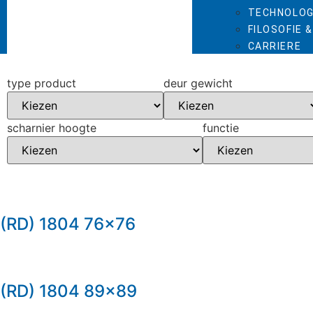
TECHNOLOG
FILOSOFIE 
CARRIERE
type product
deur gewicht
scharnier hoogte
functie
(RD) 1804 76×76
(RD) 1804 89×89