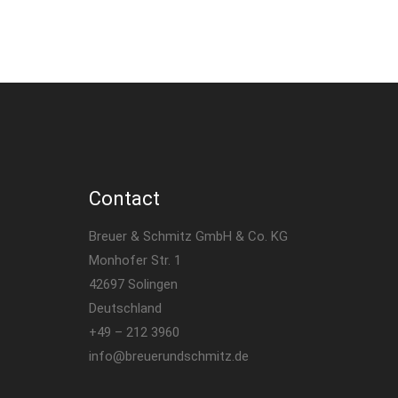
Contact
Breuer & Schmitz GmbH & Co. KG
Monhofer Str. 1
42697 Solingen
Deutschland
+49 – 212 3960
info@breuerundschmitz.de