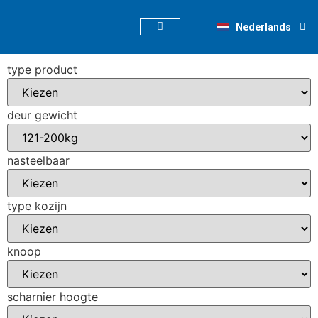
Deutsch
Nederlands
English
type product
deur gewicht
nasteelbaar
type kozijn
knoop
scharnier hoogte