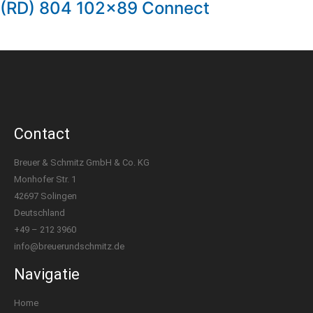
(RD) 804 102×89 Connect
Contact
Breuer & Schmitz GmbH & Co. KG
Monhofer Str. 1
42697 Solingen
Deutschland
+49 – 212 3960
info@breuerundschmitz.de
Navigatie
Home