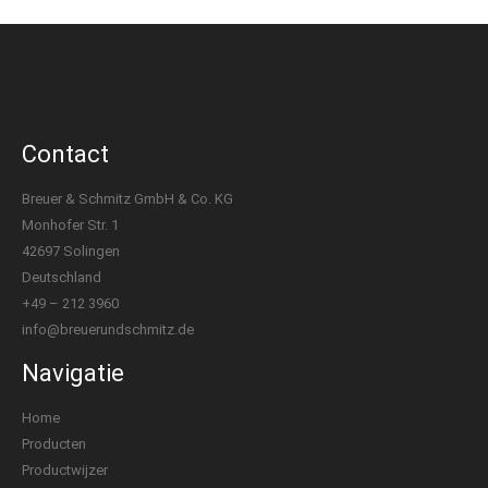
Contact
Breuer & Schmitz GmbH & Co. KG
Monhofer Str. 1
42697 Solingen
Deutschland
+49 – 212 3960
info@breuerundschmitz.de
Navigatie
Home
Producten
Productwijzer