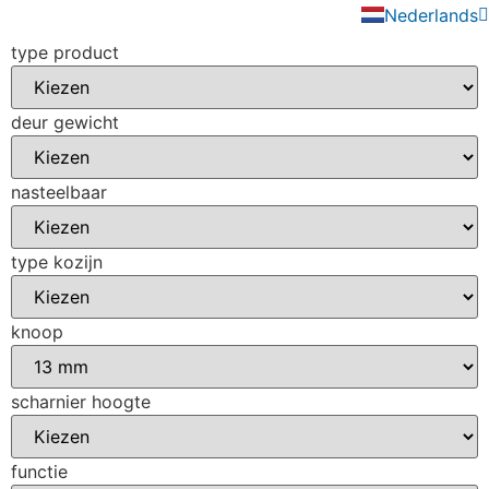
Nederlands
English
type product
deur gewicht
nasteelbaar
type kozijn
knoop
scharnier hoogte
functie