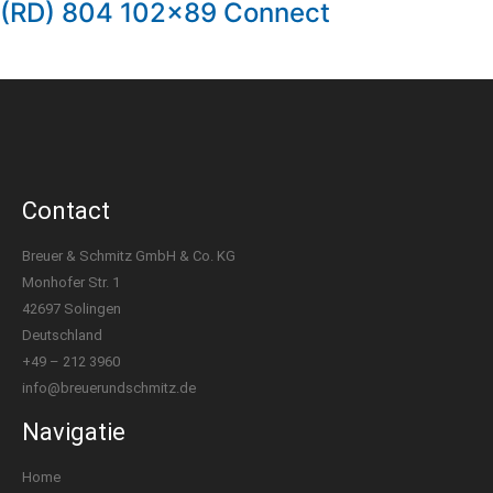
(RD) 804 102×89 Connect
Contact
Breuer & Schmitz GmbH & Co. KG
Monhofer Str. 1
42697 Solingen
Deutschland
+49 – 212 3960
info@breuerundschmitz.de
Navigatie
Home