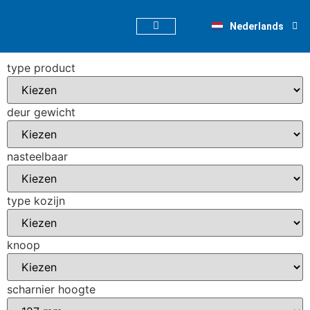
Deutsch
Nederlands
English
type product
deur gewicht
nasteelbaar
type kozijn
knoop
scharnier hoogte