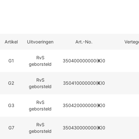
Artikel
Uitvoeringen
Art.-No.
Verteg
RvS
G1
350400000000(
K
)0
geborsteld
RvS
G2
350410000000(
K
)0
geborsteld
RvS
G3
350420000000(
K
)0
geborsteld
RvS
G7
350430000000(
K
)0
geborsteld