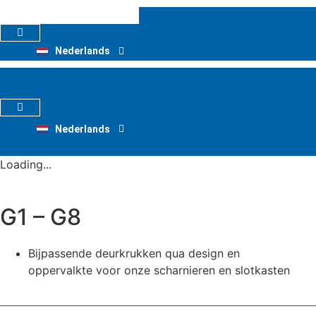
Ga
naar
Deutsch
de
Nederlands
English
inhoud
Deutsch
Nederlands
English
Loading...
G1 – G8
Bijpassende deurkrukken qua design en
oppervalkte voor onze scharnieren en slotkasten