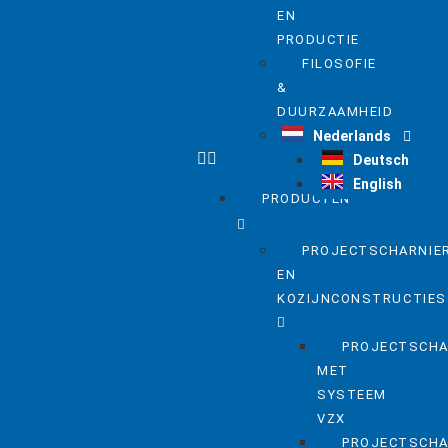
EN
PRODUCTIE
FILOSOFIE
&
DUURZAAMHEID
Nederlands
CARRIERE
Deutsch
English
PRODUCTEN
PROJECTSCHARNIE
EN
KOZIJNCONSTRUCTIES
PROJECTSCHA
MET
SYSTEEM
VZX
PROJECTSCHA