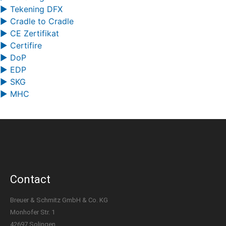
▶ Tekening DFX
▶ Cradle to Cradle
▶ CE Zertifikat
▶ Certifire
▶ DoP
▶ EDP
▶ SKG
▶ MHC
Contact
Breuer & Schmitz GmbH & Co. KG
Monhofer Str. 1
42697 Solingen