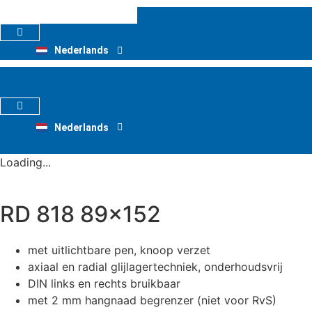
Ga
naar
Deutsch
de
Nederlands
English
inhoud
Deutsch
Nederlands
English
Loading...
RD 818 89×152
met uitlichtbare pen, knoop verzet
axiaal en radial glijlagertechniek, onderhoudsvrij
DIN links en rechts bruikbaar
met 2 mm hangnaad begrenzer (niet voor RvS)