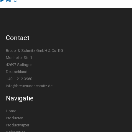
▶ MHC
Contact
Breuer & Schmitz GmbH & Co. KG
Monhofer Str. 1
42697 Solingen
Deutschland
+49 – 212 3960
info@breuerundschmitz.de
Navigatie
Home
Producten
Productwijzer