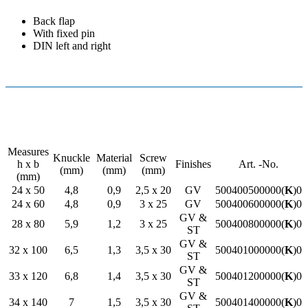
Back flap
With fixed pin
DIN left and right
Measures
Knuckle
Material
Screw
h x b
Finishes
Art. -No.
(mm)
(mm)
(mm)
(mm)
24 x 50
4,8
0,9
2,5 x 20
GV
500400500000(
K
)0
24 x 60
4,8
0,9
3 x 25
GV
500400600000(
K
)0
GV &
28 x 80
5,9
1,2
3 x 25
500400800000(
K
)0
ST
GV &
32 x 100
6,5
1,3
3,5 x 30
500401000000(
K
)0
ST
GV &
33 x 120
6,8
1,4
3,5 x 30
500401200000(
K
)0
ST
GV &
34 x 140
7
1,5
3,5 x 30
500401400000(
K
)0