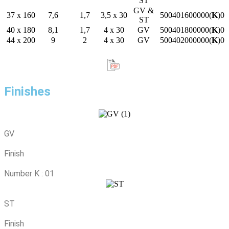
ST
GV &
37 x 160
7,6
1,7
3,5 x 30
500401600000(
K
)0
ST
40 x 180
8,1
1,7
4 x 30
GV
500401800000(
K
)0
44 x 200
9
2
4 x 30
GV
500402000000(
K
)0
Finishes
GV
Finish
Number K : 01
ST
Finish