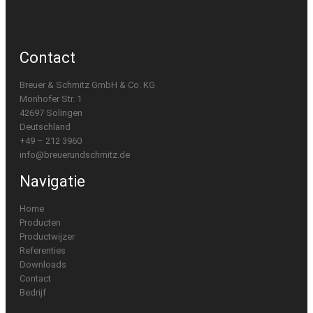
Contact
Breuer & Schmitz GmbH & Co. KG
Monhofer Str. 1
42697 Solingen
Deutschland
+49 – 212 3960
info@breuerundschmitz.de
Navigatie
Home
Producten
Productwijzer
Referenties
Downloads
Contact
Bedrijf