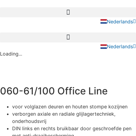
Ga
naar
Deutsch
de
Nederlands
English
inhoud
Deutsch
Nederlands
English
Loading...
060-61/100 Office Line
voor volglazen deuren en houten stompe kozijnen
verborgen axiale en radiale glijlagertechniek,
onderhoudsvrij
DIN links en rechts bruikbaar door geschroefde pen
met anti-draaibescherming